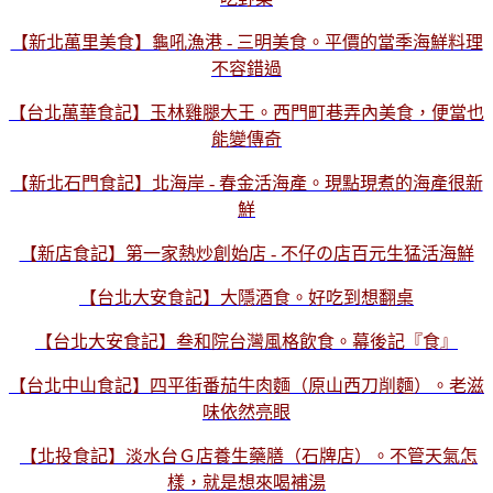
【新北萬里美食】龜吼漁港 - 三明美食。平價的當季海鮮料理
不容錯過
【台北萬華食記】玉林雞腿大王。西門町巷弄內美食，便當也
能變傳奇
【新北石門食記】北海岸 - 春金活海產。現點現煮的海產很新
鮮
【新店食記】第一家熱炒創始店 - 不仔の店百元生猛活海鮮
【台北大安食記】大隱酒食。好吃到想翻桌
【台北大安食記】叁和院台灣風格飲食。幕後記『食』
【台北中山食記】四平街番茄牛肉麵（原山西刀削麵）。老滋
味依然亮眼
【北投食記】淡水台Ｇ店養生藥膳（石牌店）。不管天氣怎
樣，就是想來喝補湯