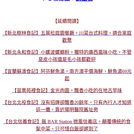
【延續閱讀】
【新北樹林食記】五葉松庭園餐廳。川菜台式料理，適合家庭
歡聚
【新北永和食記】小螺波螺螄粉。獨特的廣西風味小吃，不管
是皮小孩還是毛小孩都歡迎
【宜蘭蘇澳食記】阿芬鮮魚湯。南方澳平價海鮮，鮮魚湯69元
起
【苗栗苑裡食記】金光肉圓。飄香小吃的在地古早味
【台北北投食記】沒有招牌卻飄香20餘年，只有內行人才知道
這一攤，靠近陽明醫院舊址旁
【台北信義食記】飯 BAR Station 微風信義店。顛覆傳統的食
髦中菜，只可惜白飯卻遲到了