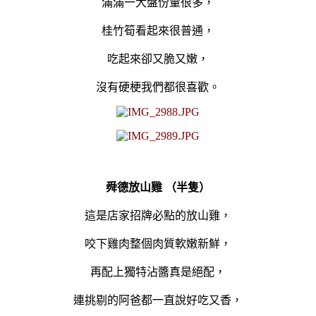
滿滿一大盤
份量很多，
桂竹筍看起來很普通，
吃起來卻
又脆又嫩，
沒有硬梗我們都很喜歡。
舜德放山雞 （半隻）
這是店家招牌必點的放山雞，
咬下雞肉整個
肉質軟嫩新鮮
，
再配上獨特沾醬真是絕配，
連挑剔的阿爸都一直說好吃又香，