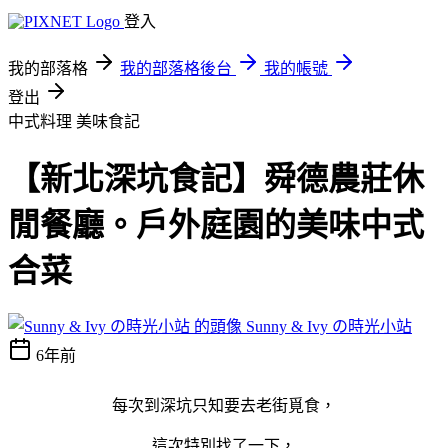
登入
我的部落格
我的部落格後台
我的帳號
登出
中式料理
美味食記
【新北深坑食記】舜德農莊休
閒餐廳。戶外庭園的美味中式
合菜
Sunny & Ivy の時光小站
6年前
每次到深坑只知要去老街覓食，
這次特別找了一下，