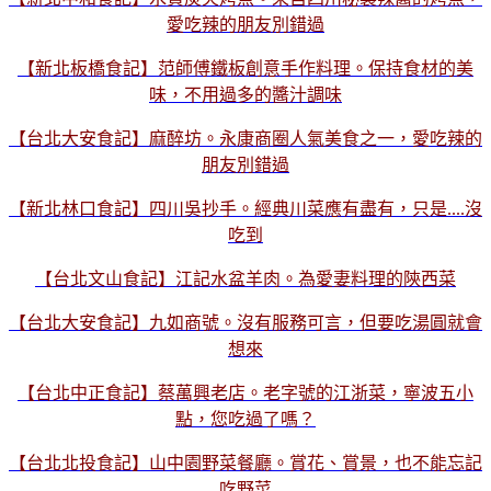
愛吃辣的朋友別錯過
【新北板橋食記】范師傅鐵板創意手作料理。保持食材的美
味，不用過多的醬汁調味
【台北大安食記】麻醉坊。永康商圈人氣美食之一，愛吃辣的
朋友別錯過
【新北林口食記】四川吳抄手。經典川菜應有盡有，只是....沒
吃到
【台北文山食記】江記水盆羊肉。為愛妻料理的陝西菜
【台北大安食記】九如商號。沒有服務可言，但要吃湯圓就會
想來
【台北中正食記】蔡萬興老店。老字號的江浙菜，寧波五小
點，您吃過了嗎？
【台北北投食記】山中園野菜餐廳。賞花、賞景，也不能忘記
吃野菜