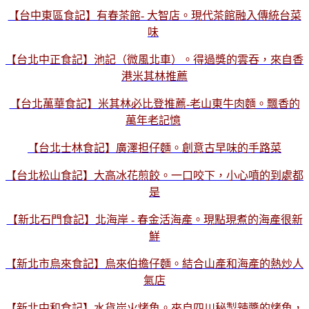
【台中東區食記】有春茶館- 大智店。現代茶館融入傳統台菜
味
【台北中正食記】池記（微風北車）。得過獎的雲吞，來自香
港米其林推薦
【台北萬華食記】米其林必比登推薦-老山東牛肉麵。飄香的
萬年老記憶
【台北士林食記】廣澤担仔麵。創意古早味的手路菜
【台北松山食記】大高冰花煎餃。一口咬下，小心噴的到處都
是
【新北石門食記】北海岸 - 春金活海產。現點現煮的海產很新
鮮
【新北市烏來食記】烏來伯擔仔麵。結合山產和海產的熱炒人
氣店
【新北中和食記】水貨炭火烤魚。來自四川秘製辣醬的烤魚，