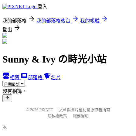
登入
我的部落格
我的部落格後台
我的帳號
登出
Sunny & Ivy の時光小站
相簿
部落格
名片
沒有相簿。
© 2026
PIXNET
｜
文章與圖片權利屬原作者所有
隱私權政策
｜
服務聲明
⚠️