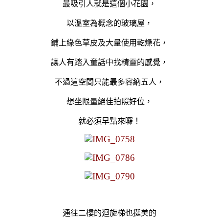
最吸引人就是這個小花園，
以溫室為概念的玻璃屋
，
鋪上綠色草皮及大量使用乾燥花，
讓人有踏入童話中找精靈的感覺，
不過這空間只能
最多容納五人
，
想坐限量
絕佳拍照好位
，
就必須早點來囉！
通往二樓的迴旋梯也挺美的