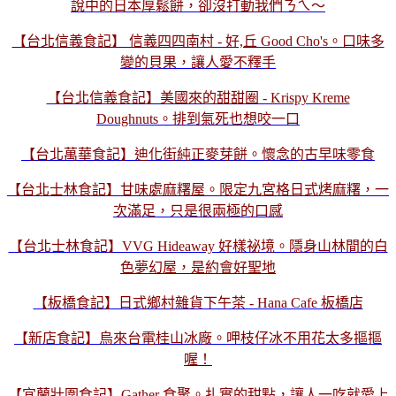
說中的日本厚鬆餅，卻沒打動我們ㄋㄟ～
【台北信義食記】 信義四四南村 - 好,丘 Good Cho's。口味多
變的貝果，讓人愛不釋手
【台北信義食記】美國來的甜甜圈 - Krispy Kreme
Doughnuts。排到氣死也想咬一口
【台北萬華食記】迪化街純正麥芽餅。懷念的古早味零食
【台北士林食記】甘味處麻糬屋。限定九宮格日式烤麻糬，一
次滿足，只是很兩極的口感
【台北士林食記】VVG Hideaway 好樣祕境。隱身山林間的白
色夢幻屋，是約會好聖地
【板橋食記】日式鄉村雜貨下午茶 - Hana Cafe 板橋店
【新店食記】烏來台電桂山冰廠。呷枝仔冰不用花太多摳摳
喔！
【宜蘭壯圍食記】Gather 食聚。扎實的甜點，讓人一吃就愛上