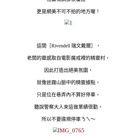
更是網美不可不拍的地方喔！
這間［Rivendell 瑞文戴爾］，
老闆的靈感取自電影魔戒裡的精靈村，
因此打造出絕美氛圍，
就像迷霧山脈中的精靈據點，
只是
位在巷弄內不算好停車，
聽說
警察大人
來這做業績很勤，
所以
不要違規停車ㄋㄟ～