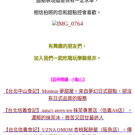
甜點表現還是保有一定水準，
相信
拍照的您和甜點控會喜歡。
有興趣的朋友們，
加入我們一起吃喝玩樂聊是非。
【延伸閱讀
- 小點心】
【台北中山食記】Monteur 夢甜屋。來自夢幻日式甜點，卻沒
有日式品質的服務
【台北信義食記】nana's green ten 抹茶專賣店（信義A8店）。
濃郁的抹茶冰，微苦又回甘最迷人
【台北信義食記】UZNA OMOM 杏桃鬆餅屋（阪急店）。傳