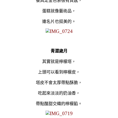
餐具走金色系很有質感，
蛋糕就像藝術品，
連名片也挺美的。
青澀歲月
其實就是檸檬塔，
上頭可以看到檸檬皮，
塔皮
不會太厚帶點
酥脆，
吃起來淡淡的奶油香，
帶點酸甜交織的檸檬餡。