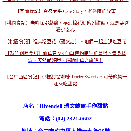
【宜蘭食記】合盛太平 Cafe Story。老醫院的故事
【桃園食記】老咩咖啡鬆餅。夢幻棉花糖系列甜點，就是要擄
獲少女心
【桃園食記】福麻糬豆花（藝文店）。咱們一起上課吃豆花
【新竹關西食記】仙草巷 VS 仙草博物館生態農場。養身概
念，天然尚好呷，來趟仙草之旅吧！
【台中西區食記】小梗甜點咖啡 Terrier Sweets 。可帶寵物一
起來吃甜點
店名：Rivendell 瑞文戴爾手作甜點
電話：(04) 2321-0602